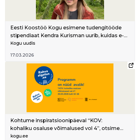
Eesti Koostöö Kogu esimene tudengitööde
stipendiaat Kendra Kurisman uurib, kuidas e-
petitsioonide platvormide disain mõjutab
Kogu uudis
kodanike osalust ja algatuste seadusandlikku
17.03.2026
edukust
Kohtume inspiratsioonipäeval “KOV:
kohaliku osaluse võimalused vol 4”, otsime
vastuseid, kuidas luua ja hoida dialoogi ka
kogu.ee