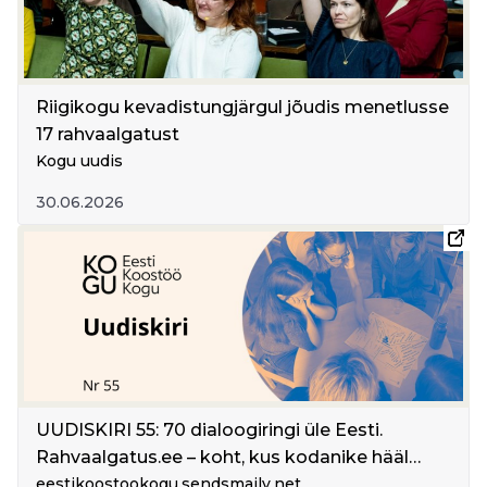
Riigikogu kevadistungjärgul jõudis menetlusse
17 rahvaalgatust
Kogu uudis
30.06.2026
UUDISKIRI 55: 70 dialoogiringi üle Eesti.
Rahvaalgatus.ee – koht, kus kodanike hääl
loeb. Demokraatia sünnib koos inimestega.
eestikoostookogu.sendsmaily.net