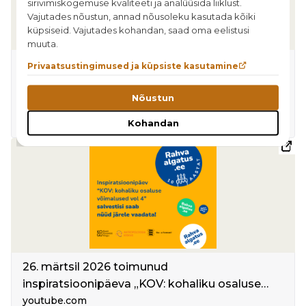
sirivimiskogemuse kvaliteeti ja analüüsida liiklust.
Vajutades nõustun, annad nõusoleku kasutada kõiki
küpsiseid. Vajutades kohandan, saad oma eelistusi
muuta.
Vikerraadio. “Uudis+”. Maarja-Leena Saar.
Privaatsustingimused ja küpsiste kasutamine
Rahvaalgatus muutub lihtsamaks
vikerraadio.err.ee
Nõustun
Kohandan
07.04.2026
26. märtsil 2026 toimunud
inspiratsioonipäeva „KOV: kohaliku osaluse
võimalused vol 4“ salvestisi saab nüüd järele
youtube.com