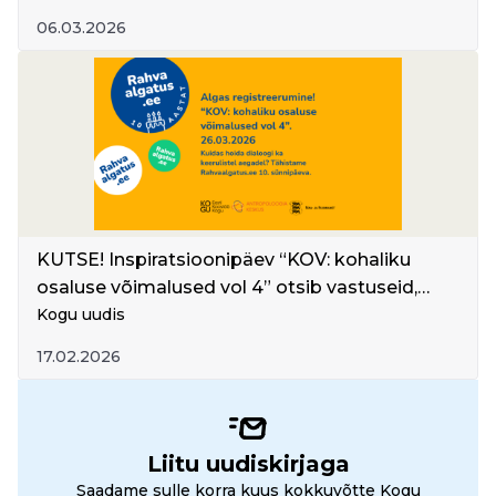
keerulistel aegadel
06.03.2026
KUTSE! Inspiratsioonipäev “KOV: kohaliku
osaluse võimalused vol 4” otsib vastuseid,
kuidas luua ja hoida dialoogi ka keerulistel
Kogu uudis
aegadel
17.02.2026
Liitu uudiskirjaga
Saadame sulle korra kuus kokkuvõtte Kogu