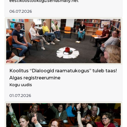
Kas me oskame rääkimise kõrval ka
eestikoostookogu.sendsmaily.net
kuulata? EKK värske tulevikuvaade. Koolide
06.07.2026
kaasava eelarve rekordiline sügis.
Rahvaalgatus.ee maikuu rekordid. Suvekotti
lugemist jpm.
Koolitus “Dialoogid raamatukogus” tuleb taas!
Algas registreerumine
Kogu uudis
01.07.2026