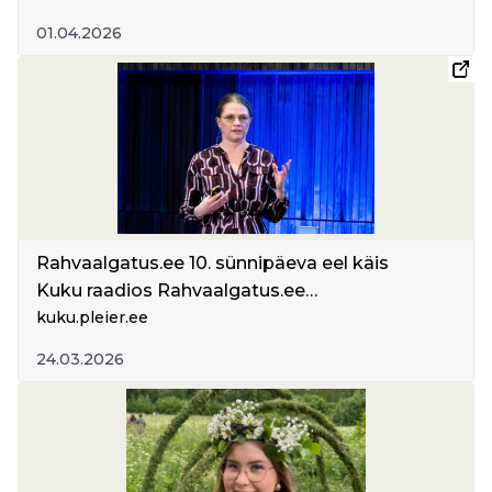
vaadata
01.04.2026
Rahvaalgatus.ee 10. sünnipäeva eel käis
Kuku raadios Rahvaalgatus.ee
osalusportaali käekäigust rääkimas Eesti
kuku.pleier.ee
Koostöö Kogu ekspert Maarja-Leena Saar
24.03.2026