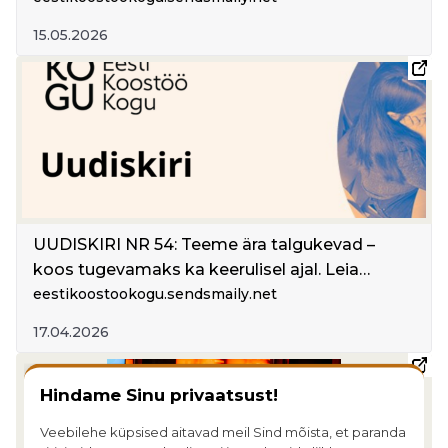
Noored ehitavad tulevikudemokraatiat. EKK
15.05.2026
mõttepaus suurteks küsimusteks.
Rahvaalgatus.ee aprillis 2026
UUDISKIRI NR 54: Teeme ära talgukevad –
koos tugevamaks ka keerulisel ajal. Leia
oma dialoogiring, aruteluringid toimuvad üle
eestikoostookogu.sendsmaily.net
Eesti 29. aprillini 2026. Partnerina noorte
17.04.2026
tuleviku nimel. EIA 2026: teadmisi on –
kasuta neid. Rahvaalgatus.ee märtsikuus
Hindame Sinu privaatsust!
2026 . Palju päevakajalist.
Veebilehe küpsised aitavad meil Sind mõista, et paranda