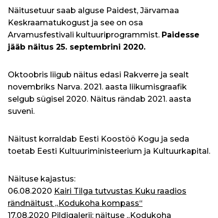
Näitusetuur saab alguse Paidest, Järvamaa
Keskraamatukogust ja see on osa
Arvamusfestivali kultuuriprogrammist.
Paidesse
jääb näitus 25. septembrini 2020.
Oktoobris liigub näitus edasi Rakverre ja sealt
novembriks Narva. 2021. aasta liikumisgraafik
selgub sügisel 2020. Näitus rändab 2021. aasta
suveni.
Näitust korraldab Eesti Koostöö Kogu ja seda
toetab Eesti Kultuuriministeerium ja Kultuurkapital.
Näituse kajastus:
06.08.2020
Kairi Tilga tutvustas Kuku raadios
rändnäitust „Kodukoha kompass“
17.08.2020
Pildigalerii: näituse „Kodukoha