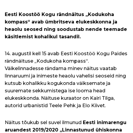
Eesti Koostöö Kogu rändnäitus „Kodukoha
kompass“ avab ümbritseva elukeskkonna ja
heaolu seosed ning soodustab nende teemade
käsitlemist kohalikul tasandil.
14. augustil kell 15 avab Eesti Koostöö Kogu Paides
rändnäituse „Kodukoha kompass“.
Väikelinnadesse rändama minev näitus vaatab
linnaruumi ja inimeste heaolu vahelisi seoseid ning
kutsub kohalikku kogukonda väiksemate ja
suuremate sekkumistega ise looma head
elukeskkonda. Näituse kuraator on Kairi Tilga,
autorid urbanistid Teele Pehk ja Elo Kiivet.
Näitus tõukub sel suvel ilmunud
Eesti inimarengu
aruandest 2019/2020 „Linnastunud ühiskonna