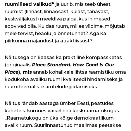
ruumilised valikud“
ja uurib, mis teeb ühest
ruumist (linnast, linnaosast, külast, tänavast,
keskväljakust) meeldiva paiga, kus inimesed
soovivad olla. Kuidas ruum, milles viibime, mõjutab
meie tervist, heaolu ja õnnetunnet? Aga ka
piirkonna majandust ja atraktiivsust?
Näitusega on kaasas ka praktiline kompassketas
(originaalis
Place Standard. How Good Is Our
Place
), mis
annab kohalikele lihtsa raamistiku oma
kodukoha avaliku ruumi kvaliteedi hindamiseks ja
ruumiteemaliste arutelude pidamiseks.
Näitus rändab aastaga ümber Eesti, peatudes
kaheteistkümnes väikelinna keskraamatukogus.
„Raamatukogu on üks kõige demokraatlikum
avalik ruum. Suurlinnastunud maailmas peetakse