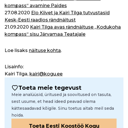
kompass“ avamine Paides
27.08.2020
Elo Kiivet ja Kairi Tilga tutvustasid
Kesk-Eesti raadios rändnäitust
21.09.2020
Kairi Tilga avas rändnäituse „Kodukoha
kompass“ sisu Järvamaa Teatajale
Loe lisaks
näituse kohta
.
Lisainfo:
Kairi Tilga,
kairi@kogu.ee
Toeta meie tegevust
Meie analüüsid, üritused ja soovitused on tasuta,
sest usume, et head ideed peavad olema
kättesaadavad kõigile. Sinu toetus aitab meil seda
hoida.
Toeta Eesti Koostöö Kogu