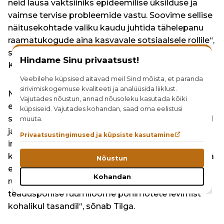
neid lausa vaktsiiniks epideemilise üksilduse ja
vaimse tervise probleemide vastu. Soovime sellise
näitusekohtade valiku kaudu juhtida tähelepanu
raamatukogude aina kasvavale sotsiaalsele rollile“,
sõnas näituse kuraator, Eesti Koostöö Kogu juht
Hindame Sinu privaatsust!
Kairi Tilga.
Veebilehe küpsised aitavad meil Sind mõista, et paranda
sirivimiskogemuse kvaliteeti ja analüüsida liiklust.
Näitusega seonduvalt pakume kohalikele
Vajutades nõustun, annad nõusoleku kasutada kõiki
eestvedajatele ja omavalitsusele ruumiteemaliste
küpsiseid. Vajutades kohandan, saad oma eelistusi
sündmuste korraldamiseks inspireerivaid loenguid
muuta.
ja töötubasid. Teemad on välja kasvanud
Privaatsustingimused ja küpsiste kasutamine
inimarenguaruandest. „Meie eesmärk on, et
kogukondades algaksid või jätkuksid heaolu loova
Nõustun
elukeskkonna teemalised arutelud, mõttetalgud,
Kohandan
ruumieksperimendid, algatused. Soovime toetada
teaduspõhise ruumiloome põhimõtete levimist
kohalikul tasandil“, sõnab Tilga.