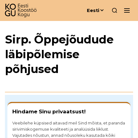
Eesti
Sirp. Õppejõudude
läbipõlemise
põhjused
Toeta meie tegevust
Hindame Sinu privaatsust!
Meie analüüsid, üritused ja soovitused on tasuta,
sest usume, et head ideed peavad olema
Veebilehe küpsised aitavad meil Sind mõista, et paranda
kättesaadavad kõigile. Sinu toetus aitab meil seda
sirivimiskogemuse kvaliteeti ja analüüsida liiklust.
Vajutades nõustun, annad nõusoleku kasutada kõiki
hoida.