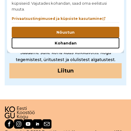
küpsiseid. Vajutades kohandan, saad oma eelistusi
Toeta Eesti Koostöö Kogu
muuta.
Privaatsustingimused ja küpsiste kasutamine
Nõustun
Kohandan
Liitu uudiskirjaga
Saadame sulle korra kuus kokkuvõtte Kogu
tegemistest, üritustest ja olulistest algatustest.
Liitun